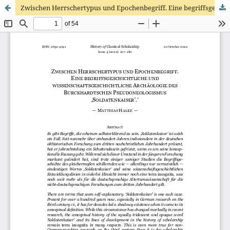
Zwischen Herrschertypus und Epochenbegriff. Eine begriffsgeschichtliche und wissenschaftsgeschichtliche Archäologie des Burckhardtschen Pseudoneologismus ‚Soldatenkaiser‘.